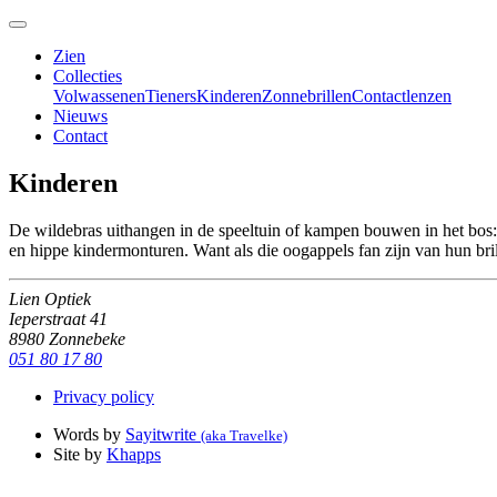
Zien
Collecties
Volwassenen
Tieners
Kinderen
Zonnebrillen
Contactlenzen
Nieuws
Contact
Kinderen
De wildebras uithangen in de speeltuin of kampen bouwen in het bos: vo
en hippe kindermonturen. Want als die oogappels fan zijn van hun bril,
Lien Optiek
Ieperstraat 41
8980 Zonnebeke
051 80 17 80
Privacy policy
Words by
Sayitwrite
(aka Travelke)
Site by
Khapps